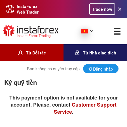
InstaForex
Trade now
Web Trader
Tủ Đối tác
Tủ Nhà giao dịch
Bạn không có quyền truy cập.
Đăng nhập
Ký quỹ tiền
This payment option is not available for your
account. Please, contact
Customer Support
Service
.