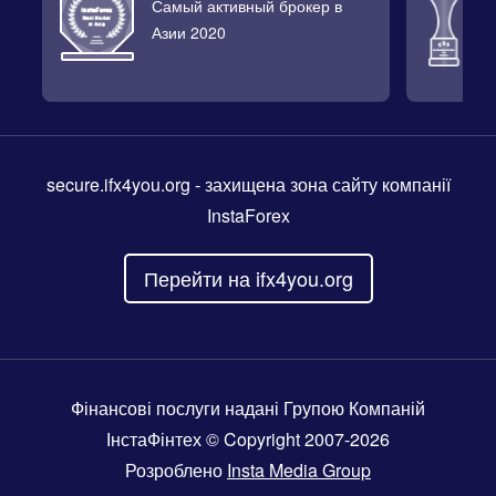
Самый активный брокер в
Л
Азии 2020
2
secure.ifx4you.org
- захищена зона сайту компанії
InstaForex
Перейти на ifx4you.org
Фінансові послуги надані Групою Компаній
ІнстаФінтех © Copyright 2007-2026
Розроблено
Insta Media Group