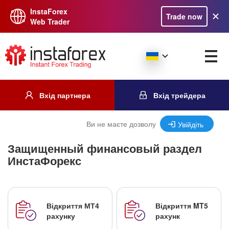
InstaForex
Trade now
Web Trader
Вхід партнера
Вхід трейдера
Ви не маєте дозволу
Увійдіть
Защищенный финансовый раздел
ИнстаФорекс
Відкриття МТ4
Відкриття MT5
рахунку
рахунк