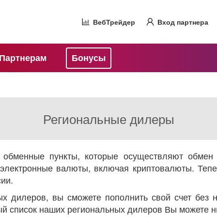
ВебТрейдер
Вход партнера
Партнерам
Бонусы
Региональные дилеры
 обменные пункты, которые осуществляют обмен
 электронные валюты, включая криптовалюты. Теп
ии.
х дилеров, вы сможете пополнить свой счет без н
ный список наших региональных дилеров Вы можете н